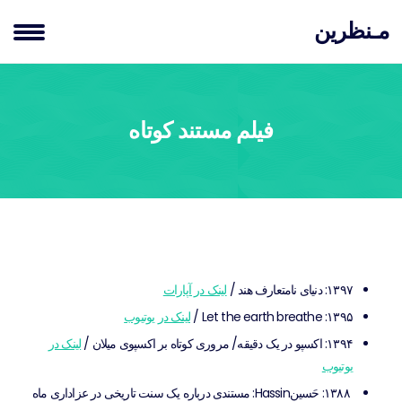
مـنظرین
فیلم مستند کوتاه
۱۳۹۷: دنیای نامتعارف هند /
لینک در آپارات
۱۳۹۵: Let the earth breathe /
لینک در یوتیوب
۱۳۹۴: اکسپو در یک دقیقه/ مروری کوتاه بر اکسپوی میلان /
لینک در
یوتیوب
۱۳۸۸: حَسينHassin: مستندی درباره یک سنت تاریخی در عزاداری ماه