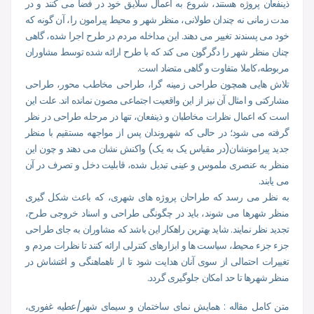
ذینفعان پروژه هستند، شروع به اعمال سلایق خود در فضا می کنند و در
مدت زمانی نه چندان طولانی، منظر شهر و محیط پیرامون را، آن گونه که
خود می پسندند تغییر می دهند. این مداخله مردم در طرح اجرا شده، گاهی
چنان منظر شهر را دگرگون می کند که با طرح ارائه شده توسط مشاوران
مربوطه،کاملا متفاوت و گاهی متضاد است.
تلاش هایی همچون طراحی زمینه گرا، طراحی مخاطب محور، طراحی
مشارکتی و امثال آن نیز از این واقعیت اجتماعی مصون نمانده اند. علت این
است که اعمال نظرات مخاطبان و ذینفعان، تنها در مرحله طراحی در نظر
گرفته می شود؛ در حالی که شهروندان پس از مواجهه مستقیم با منظر
جدید پیرامونشان(در مقیاس یک به یک) واکنش نشان می دهند و چون این
منظر به عنصری ملموس و عینی تبدیل شده، قابلیت دخل و تصرف در آن
می یابند.
به نظر می رسد که طراحان پروژه های شهری، که باعث شکل گیری
منظر شهرها می شوند، باید در چگونگی طراحی و اسناد خروجی طرح،
تجدید نظر نمایند. شاید بهترین راهکار این باشد که مشاوران به جای طراحی
جزء جزء محیط، سیاست ها و ابزارهای کنترلی ارائه کنند تا نظرات مردم و
تغییرات احتمالی از سوی آنان هدایت شود تا از ناهماهنگی و اغتشاش در
منظر شهرها تا حد امکان جلوگیری گردد.
متن کامل مقاله : همایش نمای ساختمان و سیمای شهر/عطیه غفوری،